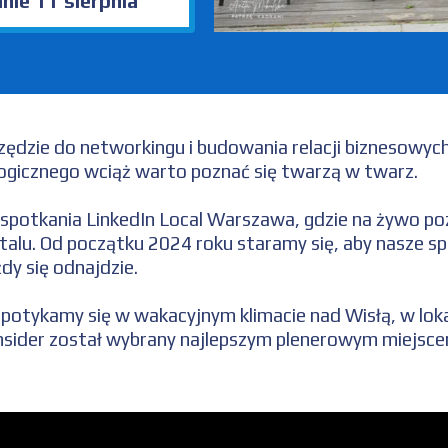
nie 11 sierpnia
zędzie do networkingu i budowania relacji biznesowyc
ogicznego wciąż warto poznać się twarzą w twarz.
spotkania LinkedIn Local Warszawa, gdzie na żywo po
alu. Od początku 2024 roku staramy się, aby nasze sp
dy się odnajdzie.
spotykamy się w wakacyjnym klimacie nad Wisłą, w loka
nsider został wybrany najlepszym plenerowym miejsc