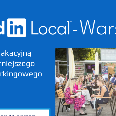
akacyjną
rniejszego
orkingowego