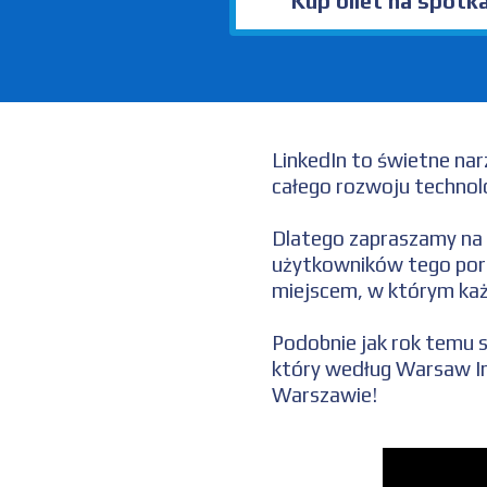
Kup bilet na spotka
LinkedIn to świetne nar
całego rozwoju technol
Dlatego zapraszamy na 
użytkowników tego port
miejscem, w którym każ
Podobnie jak rok temu 
który według Warsaw I
Warszawie!