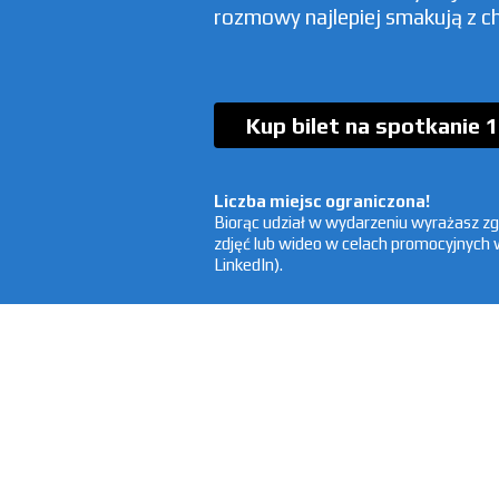
rozmowy najlepiej smakują z c
Kup bilet na spotkanie 1
Liczba miejsc ograniczona!
Biorąc udział w wydarzeniu wyrażasz z
zdjęć lub wideo w celach promocyjnych
LinkedIn).