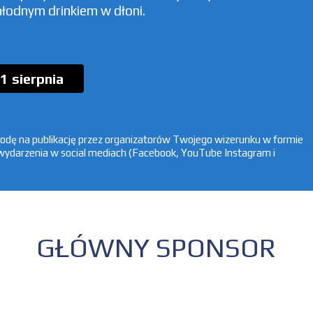
hłodnym drinkiem w dłoni.
1 sierpnia
godę na publikację przez organizatorów Twojego wizerunku w formie
 wydarzenia w social mediach (Facebook, YouTube Instagram i
GŁÓWNY SPONSOR