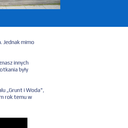
h. Jednak mimo
znasz innych
otkania były
lu „Grunt i Woda",
em rok temu w