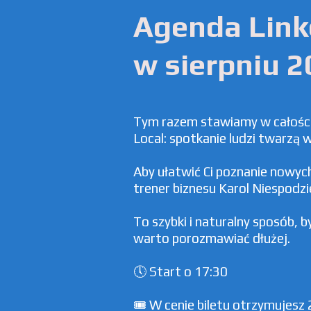
Agenda Link
w sierpniu 
Tym razem stawiamy w całości n
Local: spotkanie ludzi twarzą 
Aby ułatwić Ci poznanie nowyc
trener biznesu Karol Niespodz
To szybki i naturalny sposób, 
warto porozmawiać dłużej.
🕔 Start o 17:30
🎟️ W cenie biletu otrzymujesz