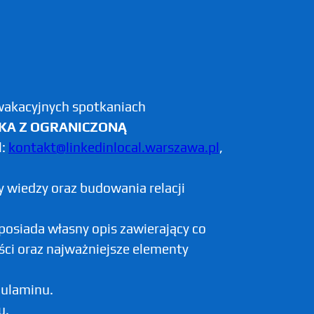
 wakacyjnych spotkaniach
KA Z OGRANICZONĄ
l:
kontakt@linkedinlocal.warszawa.pl
,
wiedzy oraz budowania relacji
osiada własny opis zawierający co
ości oraz najważniejsze elementy
gulaminu.
u.