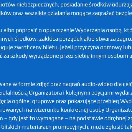
iotów niebezpiecznych, posiadanie środków odurzaj
ków oraz wszelkie działania mogące zagrażać bezpie
albo poprosić o opuszczenie Wydarzenia osobę, któr
nych środków, zakłóca porządek albo stwarza zagroż
guje zwrot ceny biletu, jeżeli przyczyna odmowy lub 
ć za szkody wyrządzone przez siebie innym osobom a
ne w formie zdjęć oraz nagrań audio-wideo dla cel
iałalnością Organizatora i kolejnymi edycjami wydar
ia ogólne, grupowe oraz pokazujące przebieg Wydar
owanych na wizerunku konkretnej osoby Organizator
 – gdy jest to wymagane – na podstawie odrębnej zg
w bliskich materiałach promocyjnych, może zgłosić t