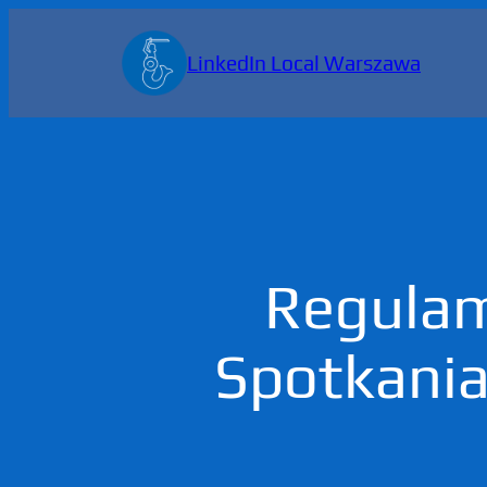
Przejdź
do
LinkedIn Local Warszawa
treści
Regulam
Spotkani