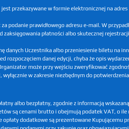
ji jest przekazywane w formie elektronicznej na adre
 za podanie prawidłowego adresu e-mail. W przypadk
d zaksięgowania płatności albo skutecznej rejestracj
nę danych Uczestnika albo przeniesienie biletu na i
ed rozpoczęciem danej edycji, chyba że opis wydarzen
y, Organizator może przy wejściu zweryfikować zgod
l, wyłącznie w zakresie niezbędnym do potwierdzeni
atny albo bezpłatny, zgodnie z informacją wskazaną
biletów są cenami brutto i obejmują podatek VAT, o il
ne opłaty dodatkowe są prezentowane Kupującemu p
z danymi podanymi przy zakupie oraz obowiązującym