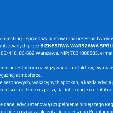
y rejestracji, sprzedaży biletów oraz uczestnictwa w
anizowanych przez
BIZNESOWA WARSZAWA SPÓŁ
ża 86/410, 00-682 Warszawa, NIP: 7831908585, e-mai
enie uczestnikom nawiązywania kontaktów, wymiany 
zyjaznej atmosferze.
 sezonowych, wakacyjnych spotkań, a każda edycja p
i, miejsce, godzinę rozpoczęcia, informację o odpłatn
e danej edycji stanowią uzupełnienie niniejszego Re
kup biletu oznacza akceptację niniejszego Regulamin