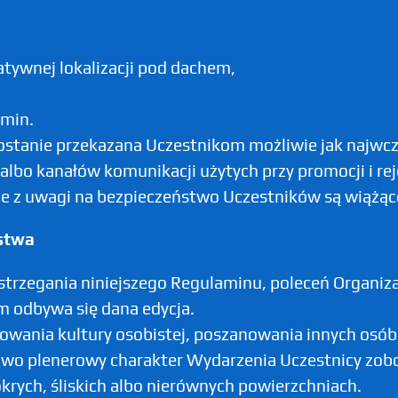
atywnej lokalizacji pod dachem,
rmin.
zostanie przekazana Uczestnikom możliwie jak najwc
albo kanałów komunikacji użytych przy promocji i reje
 z uwagi na bezpieczeństwo Uczestników są wiążąc
ństwa
estrzegania niniejszego Regulaminu, poleceń Organi
ym odbywa się dana edycja.
owania kultury osobistej, poszanowania innych osób 
iowo plenerowy charakter Wydarzenia Uczestnicy zob
krych, śliskich albo nierównych powierzchniach.