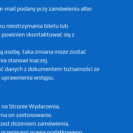
s e-mail podany przy zamówieniu albo
u nieotrzymania biletu lub
i powinien skontaktować się z
nną osobę, taka zmiana może zostać
ia stanowi inaczej.
ność danych z dokumentem tożsamości ze
a uprawnienia wstępu.
 na Stronie Wydarzenia.
e ma on zastosowanie.
rzed złożeniem zamówienia.
i przepisami prawa podatkowego.